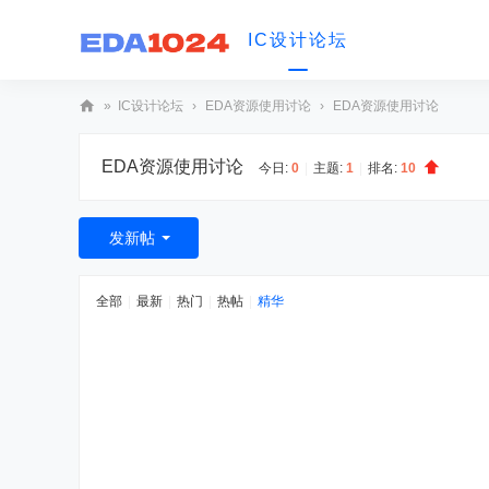
IC设计论坛
»
IC设计论坛
›
EDA资源使用讨论
›
EDA资源使用讨论
IC
EDA资源使用讨论
设
今日:
0
|
主题:
1
|
排名:
10
计
交
发新帖
流
论
全部
|
最新
|
热门
|
热帖
|
精华
坛